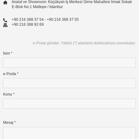
İmalat ve Showroom: Küçükyalı İş Merkezi Girne Mahallesi Irmak Sokak
E-Blok No:1 Maltepe / İstanbul
+90 216 388 37 54 - +90 216 388 37 55
+90 216 388 92 69
e-Posta gönder. Yıldızlı (*) alanların doldurulması zorunludur.
İsim
*
e-Posta
*
Konu
*
Mesaj
*