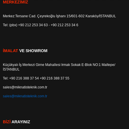
MERKEZIMIZ
Merkez:Tersane Cad. Çeyrekoğlu İşhanı 15/601-602 Karaköy/İSTANBUL
Tel: (pbx) +90 212 253 34 63 - +90 212 253 34 6
İMALAT
VE SHOWROM
Küçükyalı İş Merkezi Girne Mahallesi Irmak Sokak E-Blok NO:1 Maltepe/
İSTANBUL
Tel: +90 216 388 37 54 +90 216 388 37 55
sales@miknatisteknik.com.tr
sales@miknatisteknik.com.tr
BIZI
ARAYINIZ