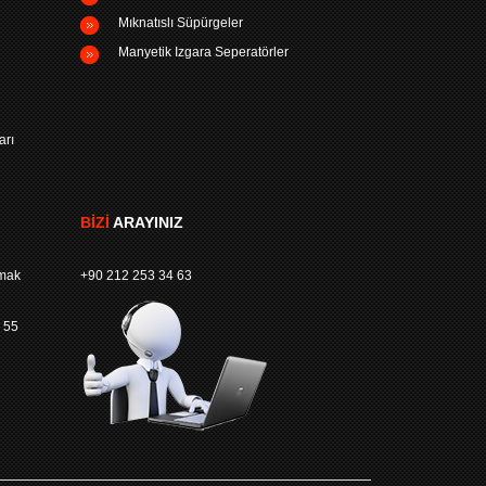
Mıknatıslı Süpürgeler
Manyetik Izgara Seperatörler
arı
BIZI
ARAYINIZ
rmak
+90 212 253 34 63
 55