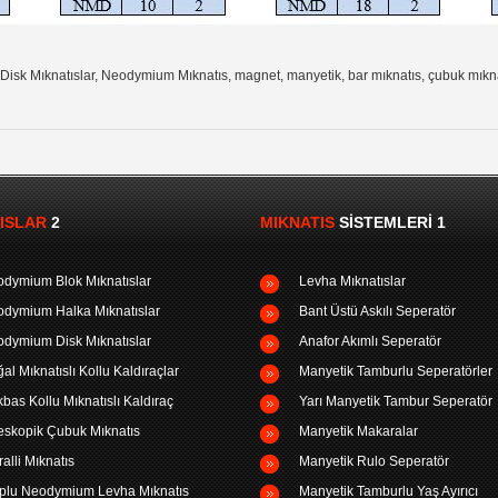
sk Mıknatıslar, Neodymium Mıknatıs, magnet, manyetik, bar mıknatıs, çubuk mıknatı
ISLAR
2
MIKNATIS
SISTEMLERI 1
dymium Blok Mıknatıslar
Levha Mıknatıslar
dymium Halka Mıknatıslar
Bant Üstü Askılı Seperatör
dymium Disk Mıknatıslar
Anafor Akımlı Seperatör
al Mıknatıslı Kollu Kaldıraçlar
Manyetik Tamburlu Seperatörler
bas Kollu Mıknatıslı Kaldıraç
Yarı Manyetik Tambur Seperatör
eskopik Çubuk Mıknatıs
Manyetik Makaralar
ralli Mıknatıs
Manyetik Rulo Seperatör
plu Neodymium Levha Mıknatıs
Manyetik Tamburlu Yaş Ayırıcı