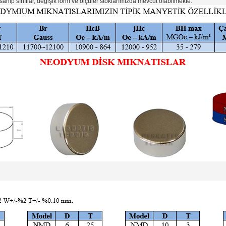
sahip sınıflar, değişik form ve ölçüler stoklarımızda mevcut olabilmekte.