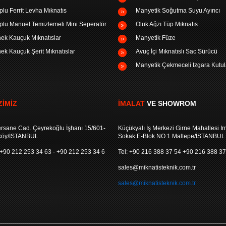
plu Ferrit Levha Mıknatıs
Manyetik Soğutma Suyu Ayırıcı
plu Manuel Temizlemeli Mini Seperatör
Oluk Ağzı Tüp Mıknatıs
ek Kauçuk Mıknatıslar
Manyetik Füze
ek Kauçuk Şerit Mıknatıslar
Avuç İçi Mıknatıslı Sac Sürücü
Manyetik Çekmeceli Izgara Kutul
IMIZ
İMALAT
VE SHOWROM
rsane Cad. Çeyrekoğlu İşhanı 15/601-
Küçükyalı İş Merkezi Girne Mahallesi I
köy/İSTANBUL
Sokak E-Blok NO:1 Maltepe/İSTANBUL
) +90 212 253 34 63 - +90 212 253 34 6
Tel: +90 216 388 37 54 +90 216 388 37
sales@miknatisteknik.com.tr
sales@miknatisteknik.com.tr