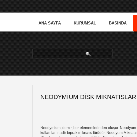
ANA SAYFA
KURUMSAL
BASINDA
arama...
NEODYMIUM DISK MIKNATISLAR
Neodymium, demir, bor elementlerinden oluşur. Neodyum mı
kullanılan nadir toprak mıknatıs türüdür. Neodyum Mıknatısl