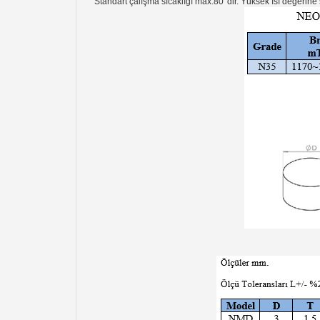
Standart çalışma sıcaklığı max.80°dir. Yüksek ısı değerine 