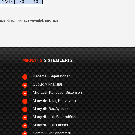
s, disc, mıknatıs,yuvarlak mıknatıs,
MIKNATIS
SISTEMLERI 2
Kademeli Seperatörler
Çubuk Mıknatıslar
Mıknatıslı Konveyör Sistemleri
Manyetik Talaş Konveyörü
Manyetik Sac Ayrıştırıcı
Manyetik Likit Seperatörler
Manyetik Likit Filtreler
Seramik Sır Seperatörü