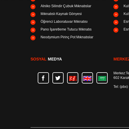
Alniko Silindir Çubuk Mıknatıslar
Kul
Mıknatıslı Kaynak Gönyesi
Kul
Öğrenci Laboratuvar Mıknatısı
Esn
Pano İşaretleme Tutucu Mıknatıs
Esn
Neodymium Pirinç Pot Mıknatıslar
SOSYAL
MEDYA
MERKEZ
Merkez:Te
602 Kara
Tel: (pbx