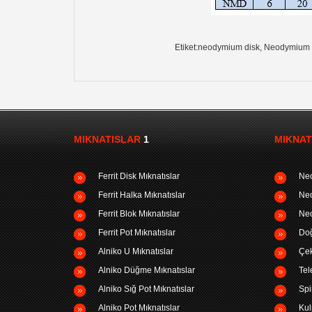
Etiket:neodymium disk, Neodymium Di
MIKNATISLAR
1
MIKNAT
Ferrit Disk Mıknatıslar
Neo
Ferrit Halka Mıknatıslar
Neo
Ferrit Blok Mıknatıslar
Neo
Ferrit Pot Mıknatıslar
Doğ
Alniko U Mıknatıslar
Çek
Alniko Düğme Mıknatıslar
Tel
Alniko Sığ Pot Mıknatıslar
Spi
Alniko Pot Mıknatıslar
Kul