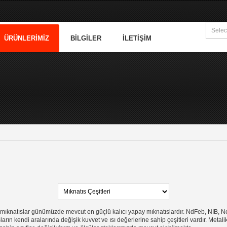
ÜRÜNLERIMIZ
BILGILER
İLETIŞIM
knatıslar günümüzde mevcut en güçlü kalıcı yapay mıknatıslardır. NdFeb, NIB, Neo
arın kendi aralarında değişik kuvvet ve ısı değerlerine sahip çeşitleri vardır. Metal