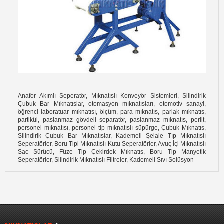
Anafor Akımlı Seperatör, Mıknatıslı Konveyör Sistemleri, Silindirik
Çubuk Bar Mıknatıslar, otomasyon mıknatısları, otomotiv sanayi,
öğrenci laboratuar mıknatısı, ölçüm, para mıknatıs, parlak mıknatıs,
partikül, paslanmaz gövdeli separatör, paslanmaz mıknatıs, perlit,
personel mıknatısı, personel tip mıknatıslı süpürge, Çubuk Mıknatıs,
Silindirik Çubuk Bar Mıknatıslar, Kademeli Şelale Tıp Mıknatıslı
Seperatörler, Boru Tipi Mıknatıslı Kutu Seperatörler, Avuç İçi Mıknatıslı
Sac Sürücü, Füze Tip Çekirdek Mıknatıs, Boru Tip Manyetik
Seperatörler, Silindirik Mıknatıslı Filtreler, Kademeli Sıvı Solüsyon