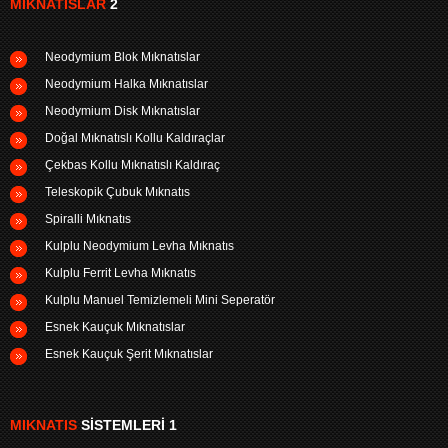
MIKNATISLAR
2
Neodymium Blok Mıknatıslar
Neodymium Halka Mıknatıslar
Neodymium Disk Mıknatıslar
Doğal Mıknatıslı Kollu Kaldıraçlar
Çekbas Kollu Mıknatıslı Kaldıraç
Teleskopik Çubuk Mıknatıs
Spiralli Mıknatıs
Kulplu Neodymium Levha Mıknatıs
Kulplu Ferrit Levha Mıknatıs
Kulplu Manuel Temizlemeli Mini Seperatör
Esnek Kauçuk Mıknatıslar
Esnek Kauçuk Şerit Mıknatıslar
MIKNATIS
SISTEMLERI 1