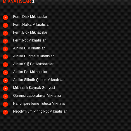
MIKNATISLAR
1
Ferrit Disk Mıknatıslar
Ferrit Halka Mıknatıslar
Ferrit Blok Mıknatıslar
Ferrit Pot Mıknatıslar
Alniko U Mıknatıslar
Alniko Düğme Mıknatıslar
Alniko Sığ Pot Mıknatıslar
Alniko Pot Mıknatıslar
Alniko Silindir Çubuk Mıknatıslar
Mıknatıslı Kaynak Gönyesi
Öğrenci Laboratuvar Mıknatısı
Pano İşaretleme Tutucu Mıknatıs
Neodymium Pirinç Pot Mıknatıslar