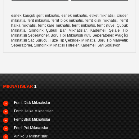
esnek kauçuk şerit mıknatıs, esnek mıknatıs, etiket mıknatısı, xruder
mıknatıs, ferit mıknatıs, ferrit blok mıknatıs, ferrit disk mıknatıs, ferrit
halka mıknatıs, ferrit kare mıknatıs, ferrit mıknatıs, ferrit nüve, Çubuk
Mıknatıs, Silindirik Çubuk Bar Mıknatıslar, Kademeli Şelale Tıp
Mıknatıslı Seperatörler, Boru Tipi Mıknatıslı Kutu Seperatörler, Avuç İçi
Mıknatıslı Sac Sürücü, Füze Tip Çekirdek Mıknatıs, Boru Tip Manyetik
Seperatörler, Silindirik Mıknatıslı Filtreler, Kademeli Sıvı Solüsyon
MIKNATISLAR
1
Ferrit Disk Mıknatıslar
Ferrit Halka Mıknatıslar
Ferrit Blok Mıknatıslar
Ferrit Pot Mıknatıslar
Alniko U Mıknatıslar