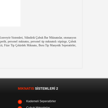
lı Konveyör Sistemleri, Silindirik Çubuk Bar Mıknatıslar, otomasyon
perlit, personel mıknatısı, personel tip mıknatıslı süpürge, Çubuk
rücü, Füze Tip Çekirdek Mıknatıs, Boru Tip Manyetik Seperatörler,
MIKNATIS
SISTEMLERI 2
Kademeli Seperatörler
Çubuk Mıknatıslar