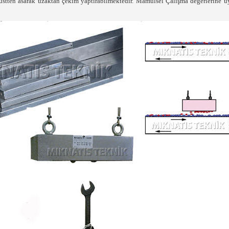
 üstten asarak uzaktan çekim yaptırabilmektedir.
Mamulsel Çalışma değerlerine uyg