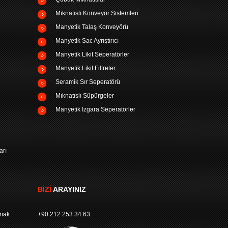
Mıknatıslı Konveyör Sistemleri
Manyetik Talaş Konveyörü
Manyetik Sac Ayrıştırıcı
Manyetik Likit Seperatörler
Manyetik Likit Filtreler
Seramik Sır Seperatörü
Mıknatıslı Süpürgeler
Manyetik Izgara Seperatörler
arı
BIZI
ARAYINIZ
rmak
+90 212 253 34 63