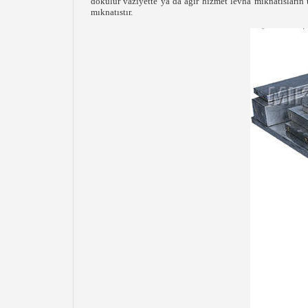
dökülür vaziyette ya da ağır hizmet levha mıknatısların
mıknatıstır.