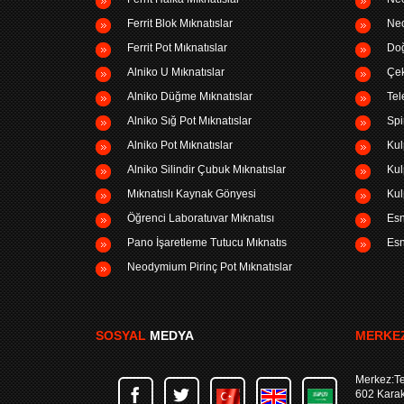
Ferrit Blok Mıknatıslar
Neo
Ferrit Pot Mıknatıslar
Doğ
Alniko U Mıknatıslar
Çek
Alniko Düğme Mıknatıslar
Tel
Alniko Sığ Pot Mıknatıslar
Spi
Alniko Pot Mıknatıslar
Kul
Alniko Silindir Çubuk Mıknatıslar
Kul
Mıknatıslı Kaynak Gönyesi
Kul
Öğrenci Laboratuvar Mıknatısı
Esn
Pano İşaretleme Tutucu Mıknatıs
Esn
Neodymium Pirinç Pot Mıknatıslar
SOSYAL
MEDYA
MERKEZ
Merkez:Te
602 Kara