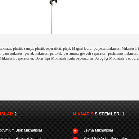
k mıknatıs, plastik sanayi, plastik separatörü, pleyt, Magnet Boru, polyemit mıknatıs, Mıknatıs
m, para mıknatıs, parlak mıknatıs, partikül, paslanmaz gövdeli separatör, paslanmaz mıknatıs, 
Mıknatıslı Seperatörler, Boru Tipi Mıknatıslı Kutu Seperatörler, Avuç İçi Mıknatıslı Sac Sü
ISLAR
2
MIKNATIS
SISTEMLERI 1
dymium Blok Mıknatıslar
Levha Mıknatıslar
dymium Halka Mıknatıslar
Bant Üstü Askılı Seperatör