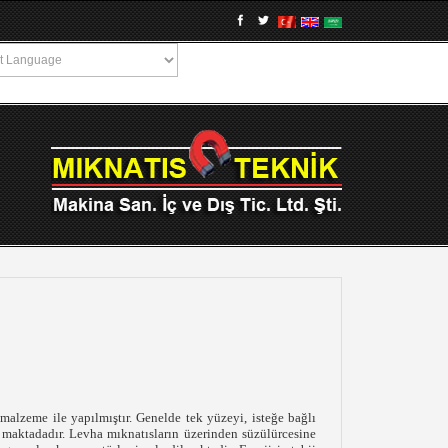
malzeme ile yapılmıştır. Genelde tek yüzeyi, isteğe bağlı
ıl maktadadır. Levha mıknatısların üzerinden süzülürcesine