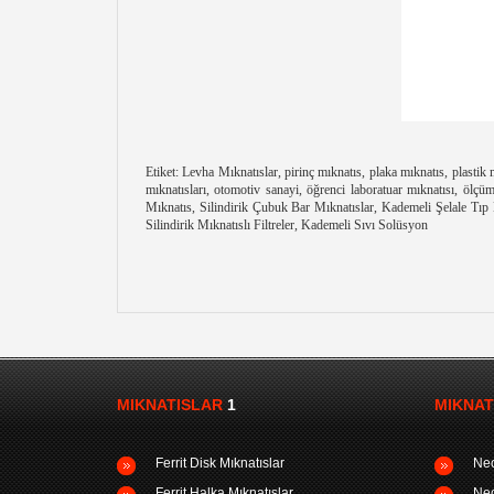
Etiket: Levha Mıknatıslar, pirinç mıknatıs, plaka mıknatıs, plasti
mıknatısları, otomotiv sanayi, öğrenci laboratuar mıknatısı, ölçü
Mıknatıs, Silindirik Çubuk Bar Mıknatıslar, Kademeli Şelale Tıp 
Silindirik Mıknatıslı Filtreler, Kademeli Sıvı Solüsyon
MIKNATISLAR
1
MIKNAT
Ferrit Disk Mıknatıslar
Neo
Ferrit Halka Mıknatıslar
Neo