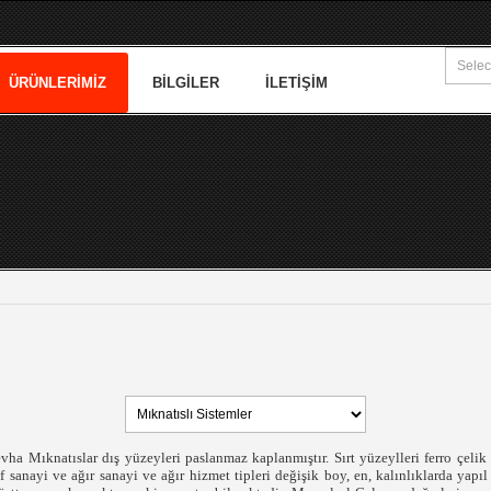
ÜRÜNLERIMIZ
BILGILER
İLETIŞIM
a Mıknatıslar dış yüzeyleri paslanmaz kaplanmıştır. Sırt yüzeylleri ferro çelik 
f sanayi ve ağır sanayi ve ağır hizmet tipleri değişik boy, en, kalınlıklarda yap