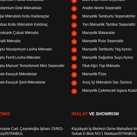
dymium Disk Mıknatıslar
Anafor Akımlı Seperatör
al Mıknatıslı Kollu Kaldıraçlar
Manyetik Tamburlu Seperatörler
bas Kollu Mıknatıslı Kaldıraç
Yarı Manyetik Tambur Seperatör
eskopik Çubuk Mıknatıs
Manyetik Makaralar
ralli Mıknatıs
Manyetik Rulo Seperatör
plu Neodymium Levha Mıknatıs
Manyetik Tamburlu Yaş Ayırıcı
plu Ferrit Levha Mıknatıs
Manyetik Soğutma Suyu Ayırıcı
plu Manuel Temizlemeli Mini Seperatör
Oluk Ağzı Tüp Mıknatıs
ek Kauçuk Mıknatıslar
Manyetik Füze
ek Kauçuk Şerit Mıknatıslar
Avuç İçi Mıknatıslı Sac Sürücü
Manyetik Çekmeceli Izgara Kutul
IMIZ
İMALAT
VE SHOWROM
rsane Cad. Çeyrekoğlu İşhanı 15/601-
Küçükyalı İş Merkezi Girne Mahallesi I
köy/İSTANBUL
Sokak E-Blok NO:1 Maltepe/İSTANBUL