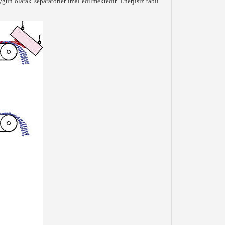
un olarak separatörler imal edilmektedir. Enerjisiz tabii