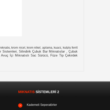
knatıs, krom nicel, krom nikel, aplama, kuarz, kulplu ferrit
 Sistemleri, Silindirik Çubuk Bar Mıknatıslar , Çubuk
er, Avuç İçi Mıknatıslı Sac Sürücü, Füze Tip Çekirdek
MIKNATIS
SISTEMLERI 2
Kademeli Seperatörler