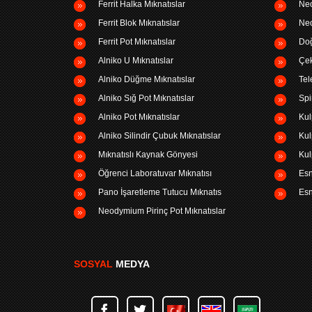
Ferrit Halka Mıknatıslar
Neo
Ferrit Blok Mıknatıslar
Neo
Ferrit Pot Mıknatıslar
Doğ
Alniko U Mıknatıslar
Çek
Alniko Düğme Mıknatıslar
Tel
Alniko Sığ Pot Mıknatıslar
Spi
Alniko Pot Mıknatıslar
Kul
Alniko Silindir Çubuk Mıknatıslar
Kul
Mıknatıslı Kaynak Gönyesi
Kul
Öğrenci Laboratuvar Mıknatısı
Esn
Pano İşaretleme Tutucu Mıknatıs
Esn
Neodymium Pirinç Pot Mıknatıslar
SOSYAL
MEDYA