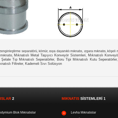
nginleştirme separatörü, kömür, ısıya dayanıklı mıknatıs, ızgara mıknatıs, köşeli mı
Mıknatıslı Metal Taşıyıcı Konveyör Sistemleri, Mıknatıslı Konveyör
 mıknatıs,
 Şelale Tıp Mıknatıslı Seperatörler, Boru Tipi Mıknatıslı Kutu Seperatörl
knatıslı Filtreler, Kademeli Sıvı Solüsyon
ISLAR
2
MIKNATIS
SISTEMLERI 1
dymium Blok Mıknatıslar
Levha Mıknatıslar