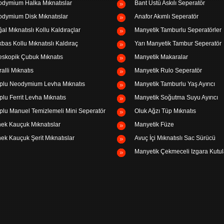
dymium Halka Mıknatıslar
Bant Üstü Askılı Seperatör
dymium Disk Mıknatıslar
Anafor Akımlı Seperatör
al Mıknatıslı Kollu Kaldıraçlar
Manyetik Tamburlu Seperatörler
bas Kollu Mıknatıslı Kaldıraç
Yarı Manyetik Tambur Seperatör
eskopik Çubuk Mıknatıs
Manyetik Makaralar
ralli Mıknatıs
Manyetik Rulo Seperatör
plu Neodymium Levha Mıknatıs
Manyetik Tamburlu Yaş Ayırıcı
plu Ferrit Levha Mıknatıs
Manyetik Soğutma Suyu Ayırıcı
plu Manuel Temizlemeli Mini Seperatör
Oluk Ağzı Tüp Mıknatıs
ek Kauçuk Mıknatıslar
Manyetik Füze
ek Kauçuk Şerit Mıknatıslar
Avuç İçi Mıknatıslı Sac Sürücü
Manyetik Çekmeceli Izgara Kutul