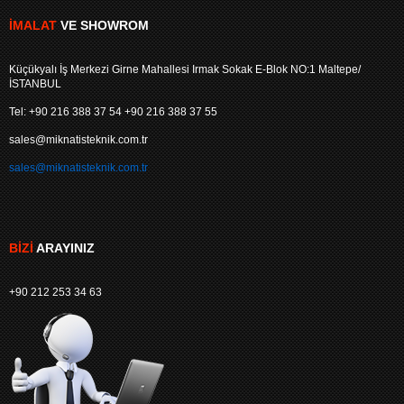
İMALAT
VE SHOWROM
Küçükyalı İş Merkezi Girne Mahallesi Irmak Sokak E-Blok NO:1 Maltepe/
İSTANBUL
Tel: +90 216 388 37 54 +90 216 388 37 55
sales@miknatisteknik.com.tr
sales@miknatisteknik.com.tr
BIZI
ARAYINIZ
+90 212 253 34 63