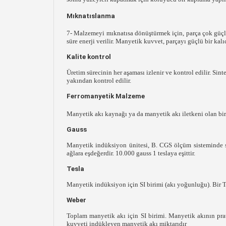
Mıknatıslanma
7- Malzemeyi mıknatısa dönüştürmek için, parça çok güçlü 
süre enerji verilir. Manyetik kuvvet, parçayı güçlü bir kal
Kalite kontrol
Üretim sürecinin her aşaması izlenir ve kontrol edilir. Si
yakından kontrol edilir.
Ferromanyetik Malzeme
Manyetik akı kaynağı ya da manyetik akı iletkeni olan bir
Gauss
Manyetik indüksiyon ünitesi, B. CGS ölçüm sisteminde san
ağlara eşdeğerdir. 10.000 gauss 1 teslaya eşittir.
Tesla
Manyetik indüksiyon için SI birimi (akı yoğunluğu). Bir Tes
Weber
Toplam manyetik akı için SI birimi. Manyetik akının prati
kuvveti indükleyen manyetik akı miktarıdır