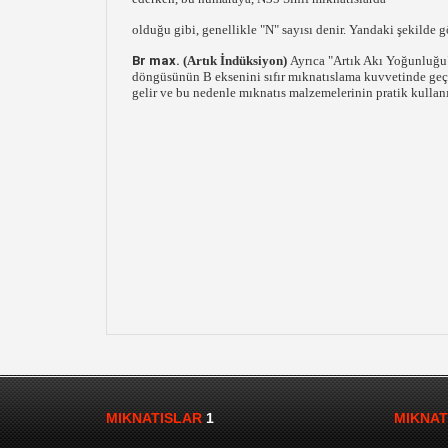
olduğu gibi, genellikle "N" sayısı denir. Yandaki şekilde 
Br max.
(Artık İndüksiyon)
Ayrıca "Artık Akı Yoğunluğu"
döngüsünün B eksenini sıfır mıknatıslama kuvvetinde geçt
gelir ve bu nedenle mıknatıs malzemelerinin pratik kulla
MIKNATISLAR
1
MIKNAT