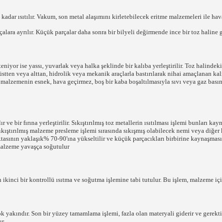
dar ısıtılır. Vakum, son metal alaşımını kirletebilecek eritme malzemeleri ile hav
ara ayrılır. Küçük parçalar daha sonra bir bilyeli değirmende ince bir toz haline ge
teniyor ise yassı, yuvarlak veya halka şeklinde bir kalıba yerleştirilir. Toz halind
tten veya alttan, hidrolik veya mekanik araçlarla bastırılarak nihai amaçlanan kalı
i malzemenin esnek, hava geçirmez, boş bir kaba boşaltılmasıyla sıvı veya gaz basınc
ır ve bir fırına yerleştirilir. Sıkıştırılmış toz metallerin ısıtılması işlemi bunları k
sıkıştırılmış malzeme presleme işlemi sırasında sıkışmış olabilecek nemi veya diğer 
oktasının yaklaşık% 70-90'ına yükseltilir ve küçük parçacıkları birbirine kaynaşmas
malzeme yavaşça soğutulur
kinci bir kontrollü ısıtma ve soğutma işlemine tabi tutulur. Bu işlem, malzeme için
k yakındır. Son bir yüzey tamamlama işlemi, fazla olan materyali giderir ve gerek
r.