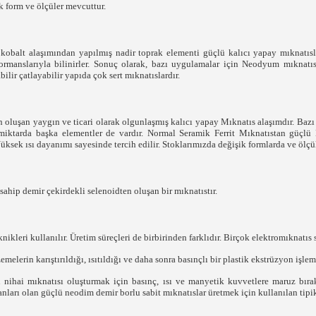
k form ve ölçüler mevcuttur.
balt alaşımından yapılmış nadir toprak elementi güçlü kalıcı yapay mıknatısl
rmanslarıyla bilinirler. Sonuç olarak, bazı uygulamalar için Neodyum mıknatıs
ilir çatlayabilir yapıda çok sert mıknatıslardır.
oluşan yaygın ve ticari olarak olgunlaşmış kalıcı yapay Mıknatıs alaşımdır. Bazı
 miktarda başka elementler de vardır. Normal Seramik Ferrit Mıknatıstan güç
üksek ısı dayanımı sayesinde tercih edilir. Stoklarımızda değişik formlarda ve ölçü
ahip demir çekirdekli selenoidten oluşan bir mıknatıstır.
knikleri kullanılır. Üretim süreçleri de birbirinden farklıdır. Birçok elektromıknatı
emelerin karıştırıldığı, ısıtıldığı ve daha sonra basınçlı bir plastik ekstrüzyon işle
in nihai mıknatısı oluşturmak için basınç, ısı ve manyetik kuvvetlere maruz bıra
anları olan güçlü neodim demir borlu sabit mıknatıslar üretmek için kullanılan tipik