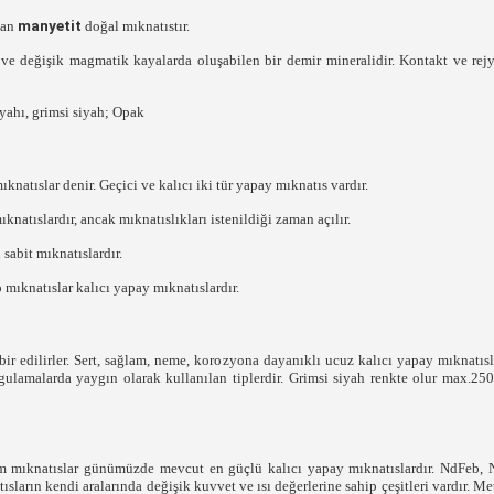
lan
manyetit
doğal mıknatıstır.
 ve değişik magmatik kayalarda oluşabilen bir demir mineralidir. Kontakt ve rej
yahı, grimsi siyah; Opak
natıslar denir. Geçici ve kalıcı iki tür yapay mıknatıs vardır.
atıslardır, ancak mıknatıslıkları istenildiği zaman açılır.
abit mıknatıslardır.
ıknatıslar kalıcı yapay mıknatıslardır.
ir edilirler. Sert, sağlam, neme, korozyona dayanıklı ucuz kalıcı yapay mıknatıs
gulamalarda yaygın olarak kullanılan tiplerdir. Grimsi siyah renkte olur max.250
 mıknatıslar günümüzde mevcut en güçlü kalıcı yapay mıknatıslardır. NdFeb, NI
ların kendi aralarında değişik kuvvet ve ısı değerlerine sahip çeşitleri vardır. M