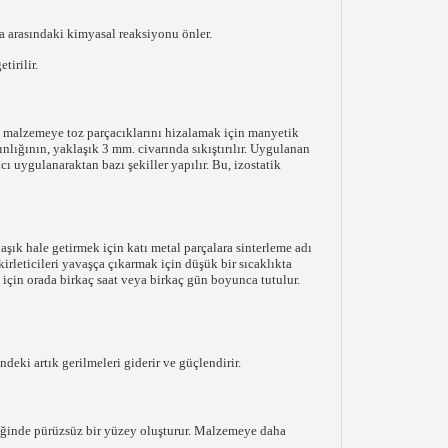
a arasındaki kimyasal reaksiyonu önler.
tirilir.
eki malzemeye toz parçacıklarını hizalamak için manyetik
nlığının, yaklaşık 3 mm. civarında sıkıştırılır. Uygulanan
ı uygulanaraktan bazı şekiller yapılır. Bu, izostatik
aynaşık hale getirmek için katı metal parçalara sinterleme adı
kirleticileri yavaşça çıkarmak için düşük bir sıcaklıkta
ı için orada birkaç saat veya birkaç gün boyunca tutulur.
deki artık gerilmeleri giderir ve güçlendirir.
tiğinde pürüzsüz bir yüzey oluşturur. Malzemeye daha