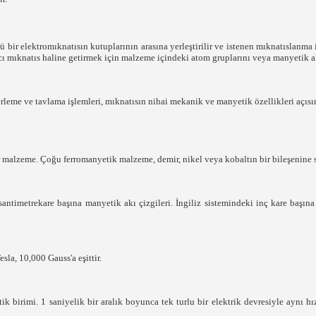
bir elektromıknatısın kutuplarının arasına yerleştirilir ve istenen mıknatıslanma i
ıcı mıknatıs haline getirmek için malzeme içindeki atom gruplarını veya manyetik ala
nterleme ve tavlama işlemleri, mıknatısın nihai mekanik ve manyetik özellikleri açı
 malzeme. Çoğu ferromanyetik malzeme, demir, nikel veya kobaltın bir bileşenine s
timetrekare başına manyetik akı çizgileri. İngiliz sistemindeki inç kare başına
la, 10,000 Gauss'a eşittir.
k birimi. 1 saniyelik bir aralık boyunca tek turlu bir elektrik devresiyle aynı 