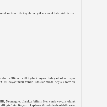
yonal metamorfik kayalarla, yüksek sıcaklıklı hidrotermal
lardır. Fe304 ve Fe203 gibi kimyasal bileşenlerden oluşur.
°
C ısı dayanımları vardır. Stoklarımızda değişik form ve
B, Neomagnet olarakta bilinir. Her yerde yaygın olarak
etalik görünümlü çeşitli kaplama türlerinde de olabilmekte.