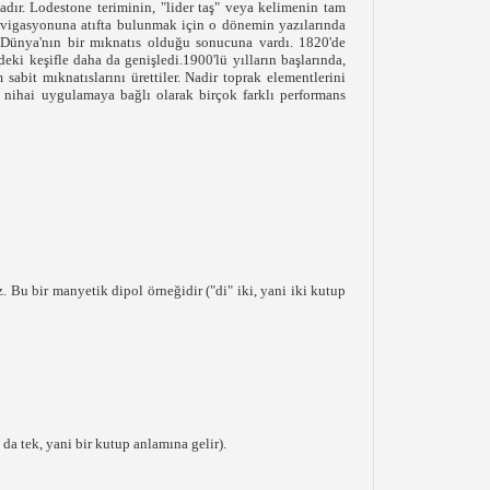
dır. Lodestone teriminin, "lider taş" veya kelimenin tam
navigasyonuna atıfta bulunmak için o dönemin yazılarında
e Dünya'nın bir mıknatıs olduğu sonucuna vardı. 1820'de
eki keşifle daha da genişledi.1900'lü yılların başlarında,
abit mıknatıslarını ürettiler. Nadir toprak elementlerini
, nihai uygulamaya bağlı olarak birçok farklı performans
 Bu bir manyetik dipol örneğidir ("di" iki, yani iki kutup
a tek, yani bir kutup anlamına gelir).