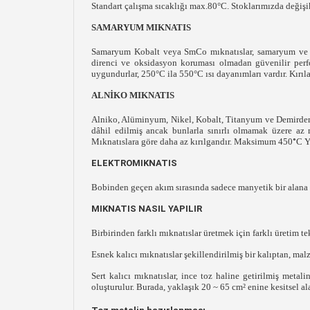
Standart çalışma sıcaklığı max.80°C. Stoklarımızda değişi
SAMARYUM MIKNATIS
Samaryum Kobalt veya SmCo mıknatıslar, samaryum ve ko
direnci ve oksidasyon koruması olmadan güvenilir perfo
uygundurlar, 250°C ila 550°C ısı dayanımları vardır. Kırılab
ALNİKO MIKNATIS
Alniko, Alüminyum, Nikel, Kobalt, Titanyum ve Demirden 
dâhil edilmiş ancak bunlarla sınırlı olmamak üzere az
Mıknatıslara göre daha az kırılgandır. Maksimum 450
°
C Y
ELEKTROMIKNATIS
Bobinden geçen akım sırasında sadece manyetik bir alana s
MIKNATIS NASIL YAPILIR
Birbirinden farklı mıknatıslar üretmek için farklı üretim te
Esnek kalıcı mıknatıslar şekillendirilmiş bir kalıptan, malz
Sert kalıcı mıknatıslar, ince toz haline getirilmiş metal
oluşturulur. Burada, yaklaşık 20 ~ 65 cm² enine kesitsel al