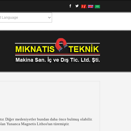
ştır. Diğer medeniyetler bundan daha önce bulmuş olabilir.
lan Yunanca Magnetis Lithos'tan türemiştir.