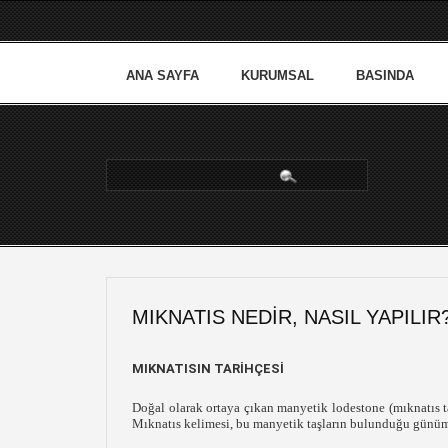
ANA SAYFA
KURUMSAL
BASINDA
arama...
MIKNATIS NEDIR, NASIL YAPILIR
MIKNATISIN TARİHÇESİ
Doğal olarak ortaya çıkan manyetik lodestone (mıknatıs ta
Mıknatıs kelimesi, bu manyetik taşların bulunduğu günümü