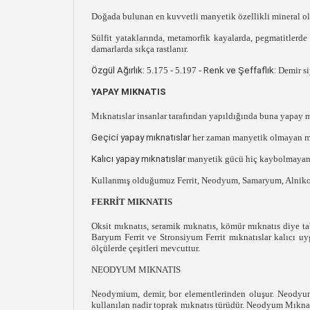
Doğada bulunan en kuvvetli manyetik özellikli mineral o
Sülfit yataklarında, metamorfik kayalarda, pegmatitlerde
damarlarda sıkça rastlanır.
Özgül Ağırlık:
5.175 - 5.197 -
Renk ve Şeffaflık:
Demir si
YAPAY MIKNATIS
Mıknatıslar insanlar tarafından yapıldığında buna yapay mık
Geçici yapay mıknatıslar
her zaman manyetik olmayan mıkn
Kalıcı yapay mıknatıslar
manyetik gücü hiç kaybolmayan s
Kullanmış olduğumuz Ferrit, Neodyum, Samaryum, Alniko m
FERRİT MIKNATIS
Oksit mıknatıs, seramik mıknatıs, kömür mıknatıs diye tab
Baryum Ferrit ve Stronsiyum Ferrit mıknatıslar kalıcı uy
ölçülerde çeşitleri mevcuttur.
NEODYUM MIKNATIS
Neodymium, demir, bor elementlerinden oluşur. Neodyum
kullanılan nadir toprak mıknatıs türüdür. Neodyum Mıknatıs