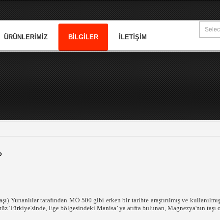
ÜRÜNLERIMIZ
BILGILER
İLETIŞIM
?
şı) Yunanlılar tarafından MÖ 500 gibi erken bir tarihte araştırılmış ve kullanılmı
z Türkiye'sinde, Ege bölgesindeki Manisa’ ya atıfta bulunan, Magnezya'nın taşı o