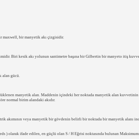
 maxwell, bir manyetik akı çizgisidir.
idir. Biri kesik akı yolunun santimetre başına bir Gilbertin bir manyeto itiş kuvveti
k alan gücü.
n indüklenen manyetik alan. Maddenin içindeki her noktada manyetik alan kuvvetini
re normal birim alandaki akıdır.
trik akımının veya manyetik bir gövdenin belirli bir noktada bir manyetik alanı i
s ) olarak ifade edilen, en güçlü olan S / H Eğrisi noktasında bulunan Maksimum 