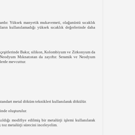
ardır. Yüksek manyetik mukavemeti, olağanüstü sıcaklık
ların kullanılamadığı yüksek sıcaklık değerlerinde daha
 çeşitlerinde Bakır, silikon, Kolombiyum ve Zirkonyum da
lü Neodyum Mıknatıstan da zayıftır. Seramik ve Neodyum
lerde mevcuttur.
s standart metal döküm teknikleri kullanılarak dökülür.
minde oluşturulur.
kıldığı modifiye edilmiş bir metalürji işlemi kullanılarak
 toz metalürji sürecini inceleyelim.