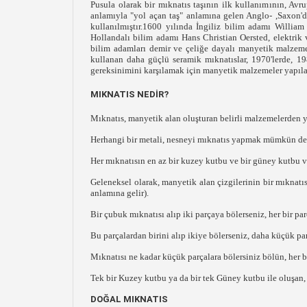
Pusula olarak bir mıknatıs taşının ilk kullanımının, Av
anlamıyla "yol açan taş" anlamına gelen Anglo- ,Saxon'd
kullanılmıştır.1600 yılında İngiliz bilim adamı Willia
Hollandalı bilim adamı Hans Christian Oersted, elektrik v
bilim adamları demir ve çeliğe dayalı manyetik malzemele
kullanan daha güçlü seramik mıknatıslar, 1970'lerde, 19
gereksinimini karşılamak için manyetik malzemeler yapılab
MIKNATIS NEDİR?
Mıknatıs, manyetik alan oluşturan belirli malzemelerden y
Herhangi bir metali, nesneyi mıknatıs yapmak mümkün deği
Her mıknatısın en az bir kuzey kutbu ve bir güney kutbu va
Geleneksel olarak, manyetik alan çizgilerinin bir mıknatı
anlamına gelir).
Bir çubuk mıknatısı alıp iki parçaya bölerseniz, her bir p
Bu parçalardan birini alıp ikiye bölerseniz, daha küçük pa
Mıknatısı ne kadar küçük parçalara bölersiniz bölün, her b
Tek bir Kuzey kutbu ya da bir tek Güney kutbu ile oluşan,
DOĞAL MIKNATIS