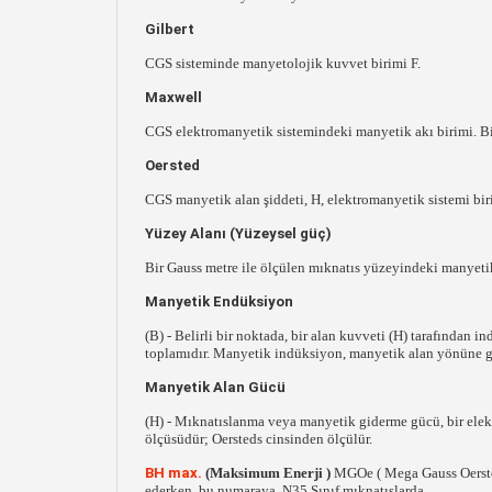
Gilbert
CGS sisteminde manyetolojik kuvvet birimi F.
Maxwell
CGS elektromanyetik sistemindeki manyetik akı birimi. Bir
Oersted
CGS manyetik alan şiddeti, H, elektromanyetik sistemi birim
Yüzey Alanı (Yüzeysel güç)
Bir Gauss metre ile ölçülen mıknatıs yüzeyindeki manyeti
Manyetik Endüksiyon
(B) - Belirli bir noktada, bir alan kuvveti (H) tarafında
toplamıdır. Manyetik indüksiyon, manyetik alan yönüne gö
Manyetik Alan Gücü
(H) - Mıknatıslanma veya manyetik giderme gücü, bir elek
ölçüsüdür; Oersteds cinsinden ölçülür.
BH max.
(Maksimum Enerji )
MGOe ( Mega Gauss Oersted
ederken, bu numaraya, N35 Sınıf mıknatıslarda