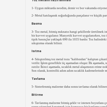
Toz metalin hazırlanması
1- Uygun miktarda neodim, demir ve bor vakumda eriyene ka
2- Metal katılaşarak soğuduğunda parçalanır ve küçük parçal
Basma
3- Toz metal, bitmiş mıknatıs hangi şekillerde üretilmek is
bir kuvvet uygulanır. Manyetik kuvvet uygulanırken, toz üs
tipik basınçlar yaklaşık 690 ila 1035 bardır. Toz halindek
sıkıştırma olarak bilinir.
Isıtma
4- Sıkıştırılmış toz metal tozu "kalıbından" kalıptan çıkarıl
verilir. İşlem genellikle üç aşamadan oluşur. İlk aşamada, 
ısıtılır. İkinci aşamada, sıcaklık metal alaşımının erime n
Son olarak, kontrollü adım adım sıcaklık kademelerinde 
Tavlama
5- Sinterlenmiş malzeme daha sonra tavlama olarak bilinen i
Bitirme
6- Tavlanmış malzeme bitmiş şekle ve istenen boyutlara ço
sonra yüzeyleri kapatmak için koruyucu bir kaplama yapılı