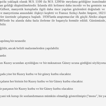
rupa'da yaklaşık olarak M.S. 1100 ila M.S. 1200'de meydana geldiğine inanılmakta
an geldiği düşünülmektedir. İzlanda dili kelimesi daha incedir ve bu geminin 
m Gilbert, manyetik kutuplarla ilgili daha önce yapılan gözlemleri doğruladı v
e manyetizma arasındaki ilişkiyi keşfetti ve Fransız fizikçi Andre Ampere, 1821'd
r üzerinde çalışmaya başladı. 1930'larda araştırmacılar ilk güçlü Alniko alaşım s
80'lerde bu alanda daha fazla ilerleme ile başarıyla formüle edildi. Günümüzde
ilir.
apılmış bir nesnedir.
ldir, ancak belirli malzemelerden yapılabilir.
rdır.
sın Kuzey ucundan ayrıldığını ve bir mıknatısın Güney ucuna girdiğini söylüyoruz.
arçada yine bir Kuzey kutbu ve bir güney kutbu olacaktır.
rçaların her birinin bir Kuzey kutbu ve bir Güney kutbu olacaktır.
ir parçanın bir Kuzey kutbu ve bir Güney kutbu olacaktır.
 yani tek kutup ile sonlandırmanın mümkün olmadığı gösterilmiştir ("mono", bir ya d