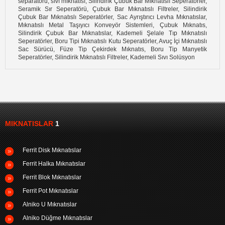
separatörü, sıvı mıknatısı, Silindirik Çubuk Bar Mıknatıslı Seperatörler,
Seramik Sır Seperatörü, Çubuk Bar Mıknatıslı Filtreler, Silindirik
Çubuk Bar Mıknatıslı Seperatörler, Sac Ayrıştırıcı Levha Mıknatıslar,
Mıknatıslı Metal Taşıyıcı Konveyör Sistemleri, Çubuk Mıknatıs,
Silindirik Çubuk Bar Mıknatıslar, Kademeli Şelale Tıp Mıknatıslı
Seperatörler, Boru Tipi Mıknatıslı Kutu Seperatörler, Avuç İçi Mıknatıslı
Sac Sürücü, Füze Tip Çekirdek Mıknatıs, Boru Tip Manyetik
Seperatörler, Silindirik Mıknatıslı Filtreler, Kademeli Sıvı Solüsyon
MIKNATISLAR
1
Ferrit Disk Mıknatıslar
Ferrit Halka Mıknatıslar
Ferrit Blok Mıknatıslar
Ferrit Pot Mıknatıslar
Alniko U Mıknatıslar
Alniko Düğme Mıknatıslar