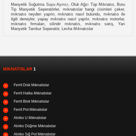
Manyetik Soğutma Suyu Ayırıcı, Oluk Ağzı Tüp Mıknatıs, Boru
Tip Manyetik Seperatörler, mıknatıslar hangi cisimleri çeker,
mıknatıs neyden yapılır, mıknatıs nasıl bulundu, mıknatıs ile
ilgili deneyler, yapay mıknatıs nasıl yapılır, mıknatıs motorlar,
mıknatıs firmaları, silindir mıknatıs, mıknatıs satış, Yarı
Manyetik Tambur Seperatör, Levha Mıknatıslar
MIKNATISLAR
1
Ferrit Disk Mıknatıslar
Ferrit Halka Mıknatıslar
Ferrit Blok Mıknatıslar
Ferrit Pot Mıknatıslar
Alniko U Mıknatıslar
Alniko Düğme Mıknatıslar
Alniko Sığ Pot Mıknatıslar