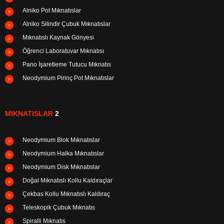
Alniko Pot Mıknatıslar
Alniko Silindir Çubuk Mıknatıslar
Mıknatıslı Kaynak Gönyesi
Öğrenci Laboratuvar Mıknatısı
Pano İşaretleme Tutucu Mıknatıs
Neodymium Pirinç Pot Mıknatıslar
MIKNATISLAR
2
Neodymium Blok Mıknatıslar
Neodymium Halka Mıknatıslar
Neodymium Disk Mıknatıslar
Doğal Mıknatıslı Kollu Kaldıraçlar
Çekbas Kollu Mıknatıslı Kaldıraç
Teleskopik Çubuk Mıknatıs
Spiralli Mıknatıs