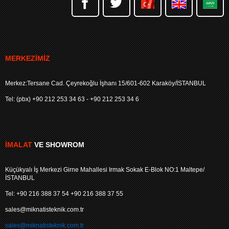
MERKEZIMIZ
Merkez:Tersane Cad. Çeyrekoğlu İşhanı 15/601-602 Karaköy/İSTANBUL
Tel: (pbx) +90 212 253 34 63 - +90 212 253 34 6
İMALAT
VE SHOWROM
Küçükyalı İş Merkezi Girne Mahallesi Irmak Sokak E-Blok NO:1 Maltepe/
İSTANBUL
Tel: +90 216 388 37 54 +90 216 388 37 55
sales@miknatisteknik.com.tr
sales@miknatisteknik.com.tr